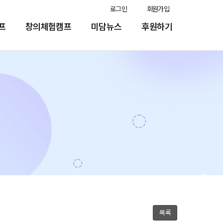
로그인
회원가입
프
창의체험캠프
미담뉴스
후원하기
목록