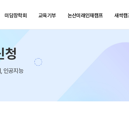
미담장학회
교육기부
논산미래인재캠프
새싹캠
신청
, 인공지능