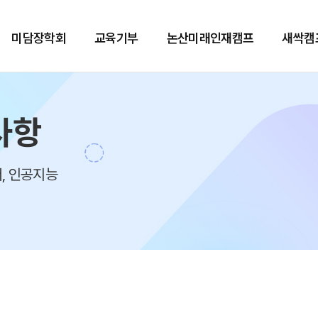
미담장학회
교육기부
논산미래인재캠프
새싹캠
사항
, 인공지능