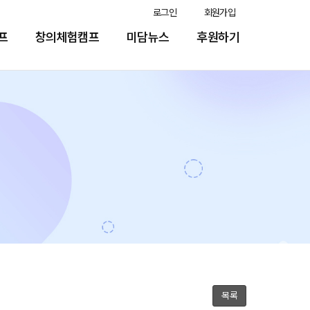
로그인
회원가입
프
창의체험캠프
미담뉴스
후원하기
목록