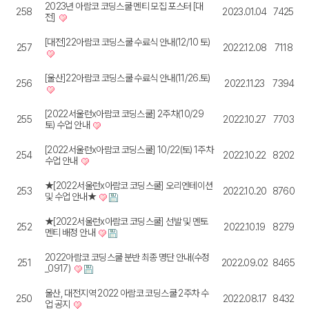
2023년 아람코 코딩스쿨 멘티 모집 포스터 [대
258
2023.01.04
7425
전]
[대전]22아람코 코딩스쿨 수료식 안내(12/10 토)
257
2022.12.08
7118
[울산]22아람코 코딩스쿨 수료식 안내(11/26.토)
256
2022.11.23
7394
[2022서울런x아람코 코딩스쿨] 2주차(10/29
255
2022.10.27
7703
토) 수업 안내
[2022서울런x아람코 코딩스쿨] 10/22(토) 1주차
254
2022.10.22
8202
수업 안내
★[2022서울런x아람코 코딩스쿨] 오리엔테이션
253
2022.10.20
8760
및 수업 안내★
★[2022서울런x아람코 코딩스쿨] 선발 및 멘토
252
2022.10.19
8279
멘티 배정 안내
2022아람코 코딩스쿨 분반 최종 명단 안내(수정
251
2022.09.02
8465
_0917)
울산, 대전지역 2022 아람코 코딩스쿨 2주차 수
250
2022.08.17
8432
업 공지