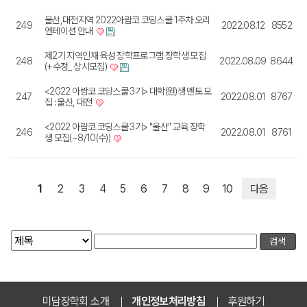
울산,대전지역 2022아람코 코딩스쿨 1주차 오리
249
2022.08.12
8552
엔테이션 안내
제2기 지역인재 육성 장학프로그램 장학생 모집
248
2022.08.09
8644
(+수정_ 상시모집)
<2022 아람코 코딩스쿨 3기> 대학(원)생 멘토 모
247
2022.08.01
8767
집 : 울산, 대전
<2022 아람코 코딩스쿨 3기> "울산" 교육 장학
246
2022.08.01
8761
생 모집(~8/10(수))
1
2
3
4
5
6
7
8
9
10
다음
미담장학회 소개
개인정보처리방침
후원하기