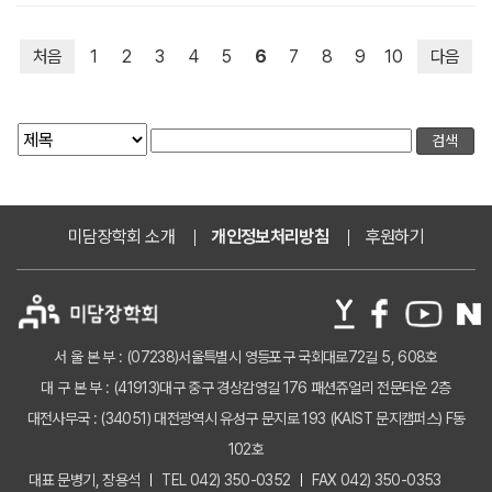
처음
1
2
3
4
5
6
7
8
9
10
다음
미담장학회 소개
개인정보처리방침
후원하기
서 울 본 부 : (07238)서울특별시 영등포구 국회대로72길 5, 608호
대 구 본 부 : (41913)대구 중구 경상감영길 176 패션쥬얼리 전문타운 2층
대전사무국 : (34051) 대전광역시 유성구 문지로 193 (KAIST 문지캠퍼스) F동
102호
대표 문병기, 장용석
TEL 042) 350-0352
FAX 042) 350-0353