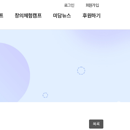
로그인
회원가입
프
창의체험캠프
미담뉴스
후원하기
목록