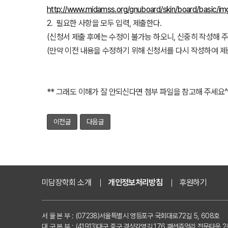
http://www.midamss.org/gnuboard/skin/board/basic/img
2. 필요한 사항을 모두 입력, 제출한다.
(신청서 제출 후에는 수정이 불가능 하오니, 신중히 작성해 주
(만약 이전 내용을 수정하기 위해 신청서를 다시 작성하여 
** 그래도 이해가 잘 안되신다면 첨부 파일을 참고해 주세요^
이전글
다음글
미담장학회 소개
개인정보처리방침
후원하기
서 울 본 부 : (07238)서울특별시 영등포구 국회대로72길 5, 608호
대 구 본 부 : (41913)대구 중구 경상감영길 176 패션쥬얼리 전문타운 2