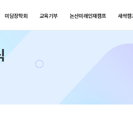
미담장학회
교육기부
논산미래인재캠프
새싹캠
식