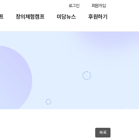
로그인
회원가입
프
창의체험캠프
미담뉴스
후원하기
목록