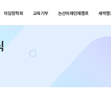
미담장학회
교육기부
논산미래인재캠프
새싹캠
식