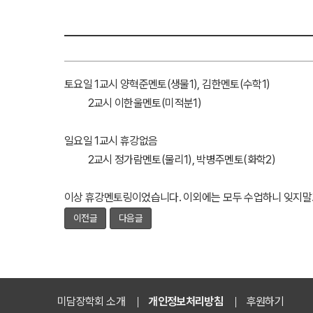
토요일 1교시 양혁준멘토(생물1), 김한멘토(수학1)
2교시 이한울멘토(미적분1)
일요일 1교시 휴강없음
2교시 정가람멘토(물리1), 박병주멘토(화학2)
이상 휴강멘토링이었습니다. 이외에는 모두 수업하니 잊지말고
이전글
다음글
미담장학회 소개
개인정보처리방침
후원하기