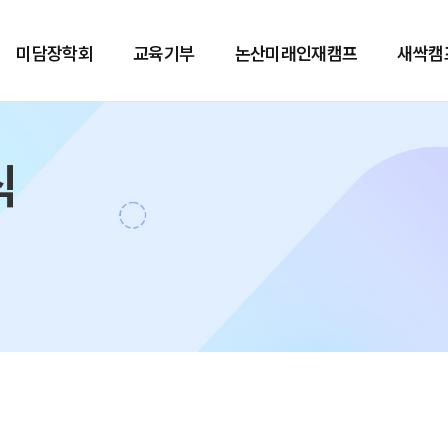
미담장학회
교육기부
논산미래인재캠프
새싹캠
식