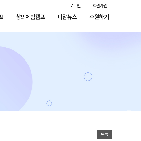
로그인
회원가입
프
창의체험캠프
미담뉴스
후원하기
목록