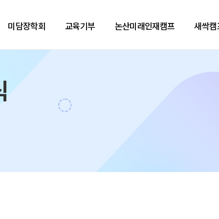
미담장학회
교육기부
논산미래인재캠프
새싹캠
식