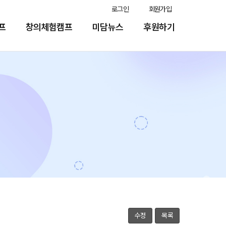
로그인
회원가입
프
창의체험캠프
미담뉴스
후원하기
수정
목록