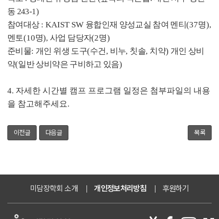
동 243-1)
참여대상
: KAIST SW
융합인재 양성교실 참여 멘티
(37
명
),
멘토
(10
명
),
사업 담당자
(2
명
)
준비물
:
개인 위생 도구
(
수건
,
비누
,
칫솔
,
치약
)
개인 상비
약
(
일반 상비약은 구비하고 있음
)
4. 자세한 시간별 캠프 프로그램 일정은 첨부파일의 내용
을 참고해주세요.
이전글
다음글
목록
미담장학회 소개
개인정보처리방침
후원하기