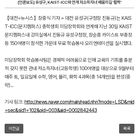
[언론보도] 유성구, KAIST-ICC와 연계 저소득자녀 배움의길 '활짝'
【대전=뉴시스】장중식 기자 = 대전 유성구(구청장 진동규)는
KAIS
T
-
ICC
(문지캠퍼스) 총학생회 미담장학회와 연계해 지난 30일
KAIST
문지캠퍼스내 강의실에서 진동규 유성구청장, 장순흥 카이스트 부총장
등 150여명이 참석한 가운데 무료 학습봉사 오리엔테이션을 실시했다.
미담장학회 학습봉사팀은 경제적 어려움으로 인해 교육의 기회를 충분
히 갖지 못한 관내 저소득자녀(고등학생) 100여명을 대상으로 9월부터
매주 토, 일요일에 수학, 영어, 물리, 화학 4과목(총 14개반)을 편성(중
략)...
기사 링크:
http://news.naver.com/main/read.nhn?mode=LSD&mid
=sec&sid1=102&oid=003&aid=0002842443
이전글
목록