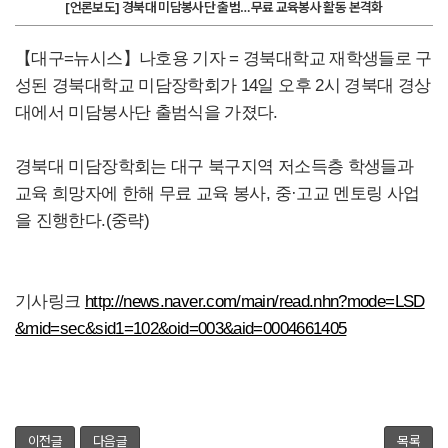
[언론보도] 경북대 미담봉사단 출범…무료 교육봉사 활동 본격화
【대구=뉴시스】나호용 기자 = 경북대학교 재학생들로 구
성된 경북대학교 미담장학회가 14일 오후 2시 경북대 경상
대에서 미담봉사단 출범식을 가졌다.
경북대 미담장학회는 대구 북구지역 저소득층 학생들과
교육 희망자에 한해 무료 교육 봉사, 중·고교 멘토링 사업
을 진행한다.(중략)
기사링크
http://news.naver.com/main/read.nhn?mode=LSD
&mid=sec&sid1=102&oid=003&aid=0004661405
이전글
다음글
목록