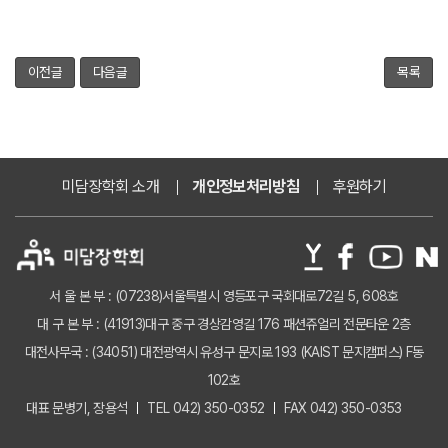
이전글
다음글
목록
미담장학회 소개
개인정보처리방침
후원하기
서 울 본 부 : (07238)서울특별시 영등포구 국회대로72길 5, 608호
대 구 본 부 : (41913)대구 중구 경상감영길 176 패션쥬얼리 전문타운 2층
대전사무국 : (34051) 대전광역시 유성구 문지로 193 (KAIST 문지캠퍼스) F동
102호
대표 문병기, 장용석
TEL 042) 350-0352
FAX 042) 350-0353