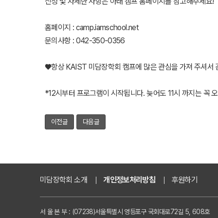
신청 및 자세한 사항은 아래 캠프 홈페이지를 참고해주세요!
홈페이지 : camp.iamschool.net
문의사항 : 042-350-0356
♥항상 KAIST 미담장학회 캠프에 많은 관심을 가져 주셔서
*12시부터 프로그램이 시작됩니다. 늦어도 11시 까지는 꼭 
이전글
다음글
미담장학회 소개
개인정보처리방침
후원하기
서 울 본 부 : (07238)서울특별시 영등포구 국회대로72길 5, 608호