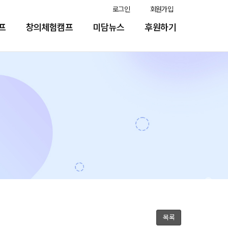
로그인
회원가입
프
창의체험캠프
미담뉴스
후원하기
목록