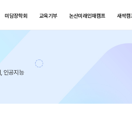
미담장학회
교육기부
논산미래인재캠프
새싹캠
, 인공지능