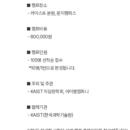
■ 캠프장소
- 카이스트 본원, 문지캠퍼스
■ 캠프비용
- 800,000원
■ 캠프인원
- 105명 선착순 접수
*10명/1반으로 편성됩니다.
■ 주최 및 주관
- KAIST 미담장학회, 아이엠컴퍼니
■ 협력기관
- KAIST(한국과학기술원)