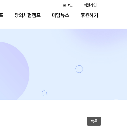
로그인
회원가입
프
창의체험캠프
미담뉴스
후원하기
목록