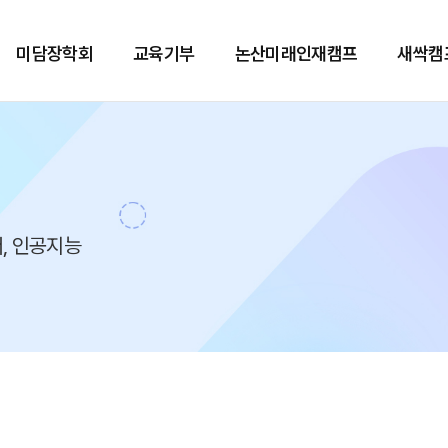
미담장학회
교육기부
논산미래인재캠프
새싹캠
, 인공지능