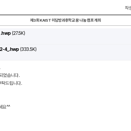
작성
제3회 KAIST 미담방과후학교 꿈 나눔 캠프 개최
.hwp
(27.5K)
-4_.hwp
(333.5K)
.
 되었습니다.
부탁드립니다.
세요^^