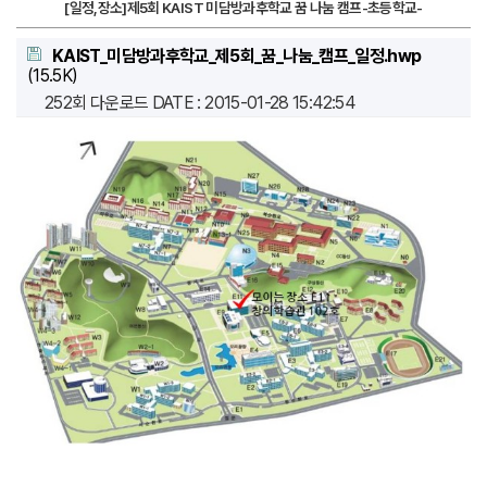
[일정,장소]제5회 KAIST 미담방과후학교 꿈 나눔 캠프-초등학교-
KAIST_미담방과후학교_제5회_꿈_나눔_캠프_일정.hwp
(15.5K)
252회 다운로드
DATE : 2015-01-28 15:42:54