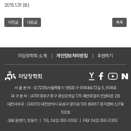
2015.1.31 (토)
이전글
다음글
목록
미담장학회 소개
개인정보처리방침
후원하기
서 울 본 부 : (07238)서울특별시 영등포구 국회대로72길 5, 608호
대 구 본 부 : (41913)대구 중구 경상감영길 176 패션쥬얼리 전문타운 2층
대전사무국 : (34051) 대전광역시 유성구 문지로 193 (KAIST 문지캠퍼스) F동
102호
대표 문병기, 장용석
TEL 042) 350-0352
FAX 042) 350-0353