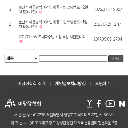
논산시 여름방학 미래인재 꿈드림 코딩캠프 <2일
3
2023.07.22
2007
차 활동사진>
논산시 여름방학 미래인재 꿈드림 코딩캠프 <1일
2
2023.07.21
2114
차 활동사진>
2017.09.05. 조벽교수님 초청 특강 사진입니다.
1
2017.09.05
2794
미담장학회 소개
개인정보처리방침
후원하기
서 울 본 부 : (07238)서울특별시 영등포구 국회대로72길 5, 608호
대 구 본 부 : (41913)대구 중구 경상감영길 176 패션쥬얼리 전문타운 2층