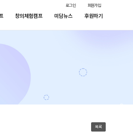
로그인
회원가입
프
창의체험캠프
미담뉴스
후원하기
목록