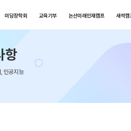
미담장학회
교육기부
논산미래인재캠프
새싹캠
사항
, 인공지능