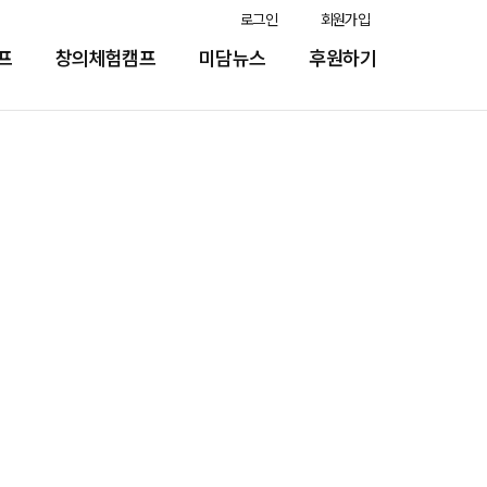
로그인
회원가입
프
창의체험캠프
미담뉴스
후원하기