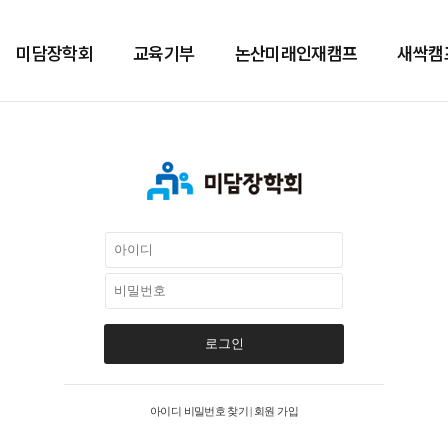
미담장학회
교육기부
논산미래인재캠프
새싹캠
로그인
아이디 비밀번호 찾기
|
회원 가입