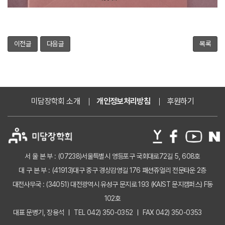
이전글
다음글
목록
미담장학회 소개
개인정보처리방침
후원하기
서 울 본 부 : (07238)서울특별시 영등포구 국회대로72길 5, 608호
대 구 본 부 : (41913)대구 중구 경상감영길 176 패션쥬얼리 전문타운 2층
대전사무국 : (34051) 대전광역시 유성구 문지로 193 (KAIST 문지캠퍼스) F동
102호
대표 문병기, 장용석
TEL 042) 350-0352
FAX 042) 350-0353