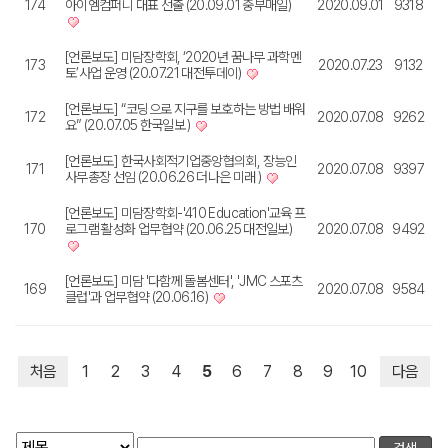
174
아이엠컴퍼니 대표 선출 (20.09.01 중부매일)
2020.09.01
9318
[언론보도] 미담장학회, ‘2020년 꿈나무 과학멘
173
2020.07.23
9132
토’사업 운영 (20.07.21 대전투데이)
[언론보도] “코딩으로 지구를 보호하는 방법 배워
172
2020.07.08
9262
요” (20.07.05 한국일보 )
[언론보도] 한국사회적기업중앙협의회, 장능인
171
2020.07.08
9397
사무총장 선임 (20.06.26 더나은 미래 )
[언론보도] 미담장학회-'410 Education'교육 프
170
로그램 활성화 업무협약 (20.06.25 대전일보)
2020.07.08
9492
[언론보도] 미담 '다함께 돌봄센터', 'JMC 스포츠
169
2020.07.08
9584
클럽'과 업무협약 (20.06.16)
처음
1
2
3
4
5
6
7
8
9
10
다음