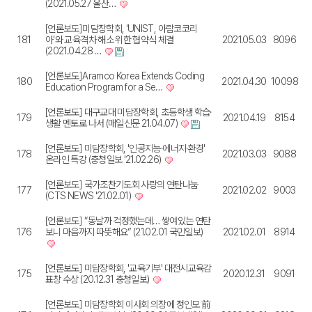
(2021.05.27 울산…
[언론보도]미담장학회, 'UNIST, 아람코코리
181
아'와 교육격차 해소 위한 협약식 체결
2021.05.03
8096
(2021.04.28 …
[언론보도]Aramco Korea Extends Coding
180
2021.04.30
10098
Education Program for a Se…
[언론보도] 대구교대 미담장학회, 초등학생 학습·
179
2021.04.19
8154
생활 멘토로 나서 (매일신문 21.04.07)
[언론보도] 미담장학회, '인공지능·에너지·환경'
178
2021.03.03
9088
온라인 특강 (충청일보 '21.02.26)
[언론보도] 국가조찬기도회 사랑의 연탄나눔
177
2021.02.02
9003
(CTS NEWS '21.02.01)
[언론보도] “동날까 걱정했는데… 쌓여있는 연탄
176
보니 마음까지 따뜻해요” (21.02.01 국민일보)
2021.02.01
8914
[언론보도] 미담장학회, '교육기부' 대전시교육감
175
2020.12.31
9091
표창 수상 (20.12.31 충청일보)
[언론보도] 미담장학회 이사회 의장에 정인모 前