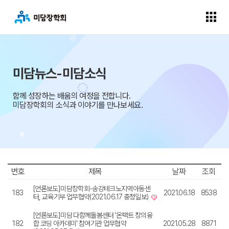
미담뉴스-미담소식
함께 성장하는 배움의 여정을 전합니다.
미담장학회의 소식과 이야기를 만나보세요.
번호
제목
날짜
조회
[언론보도]미담장학회-송강테크노지역아동센
183
2021.06.18
8538
터, 교육기부 업무협약(2021.06.17 충청일보)
[언론보도]미담 다함께돌봄센터 '온택트 창의융
182
합 코딩 아카데미' 참여기관 업무협약
2021.05.28
8871