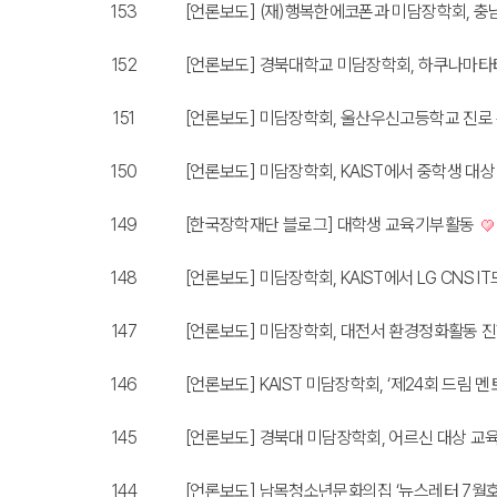
153
[언론보도] (재)행복한에코폰과 미담장학회, 충남
152
[언론보도] 경북대학교 미담장학회, 하쿠나마타
151
[언론보도] 미담장학회, 울산우신고등학교 진로
150
[언론보도] 미담장학회, KAIST에서 중학생 
149
[한국장학재단 블로그] 대학생 교육기부활동
148
[언론보도] 미담장학회, KAIST에서 LG CNS
147
[언론보도] 미담장학회, 대전서 환경정화활동 
146
[언론보도] KAIST 미담장학회, ‘제24회 드림 
145
[언론보도] 경북대 미담장학회, 어르신 대상 교
144
[언론보도] 남목청소년문화의집 ‘뉴스레터 7월호