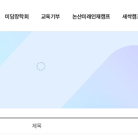
미담장학회
교육기부
논산미래인재캠프
새싹캠
제목