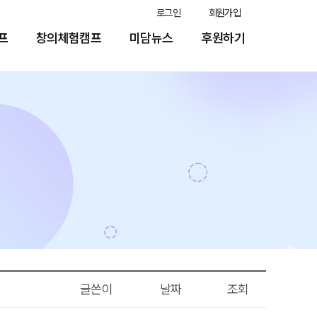
로그인
회원가입
프
창의체험캠프
미담뉴스
후원하기
글쓴이
날짜
조회